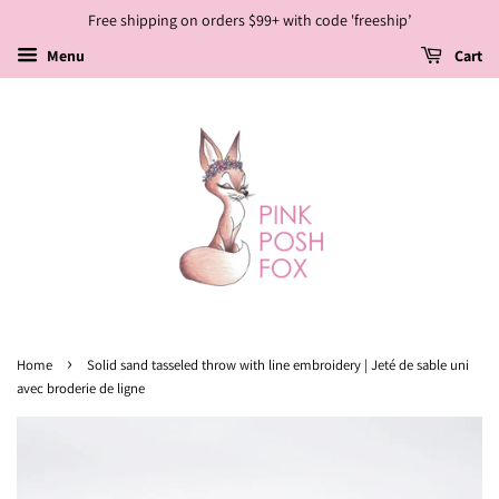
Free shipping on orders $99+ with code 'freeship’
Menu
Cart
›
Home
Solid sand tasseled throw with line embroidery | Jeté de sable uni
avec broderie de ligne