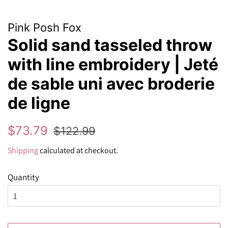
Pink Posh Fox
Solid sand tasseled throw
with line embroidery | Jeté
de sable uni avec broderie
de ligne
Regular
Sale
$73.79
$122.99
price
price
Shipping
calculated at checkout.
Quantity