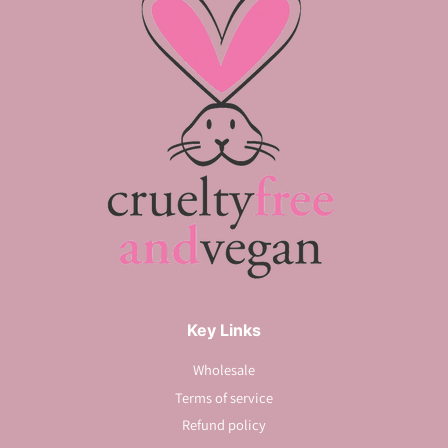
Key Links
Wholesale
Terms of service
Refund policy