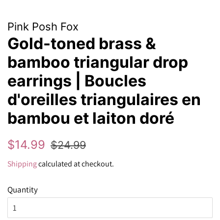
Pink Posh Fox
Gold-toned brass &
bamboo triangular drop
earrings | Boucles
d'oreilles triangulaires en
bambou et laiton doré
Regular
Sale
$14.99
$24.99
price
price
Shipping
calculated at checkout.
Quantity