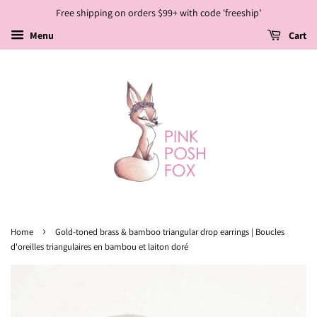
Free shipping on orders $99+ with code 'freeship’
Menu
Cart
›
Home
Gold-toned brass & bamboo triangular drop earrings | Boucles
d'oreilles triangulaires en bambou et laiton doré